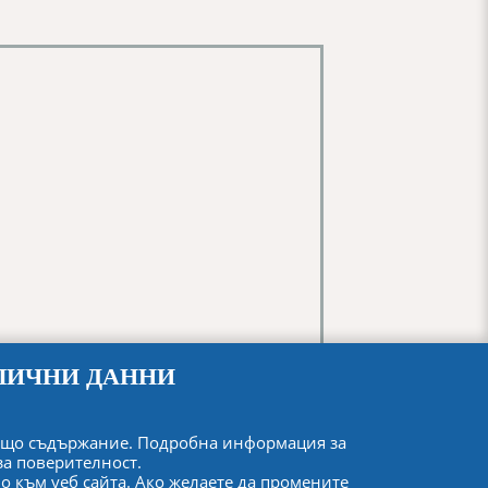
ЛИЧНИ ДАННИ
одящо съдържание. Подробна информация за
за поверителност
.
о към уеб сайта. Ако желаете да промените