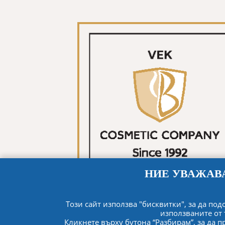
НИЕ УВАЖАВ
Този сайт използва "бисквитки", за да п
използваните от 
Кликнете върху бутона “Разбирам”, за да 