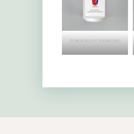
Диспенсър с фотосензор