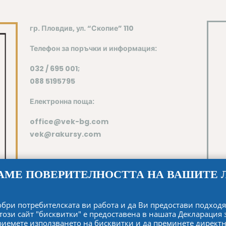
гр. Пловдив, ул. “Скопие” 110
Телефон
за поръчки и информация:
032 / 695 001;
088 5195795
Електронна поща:
office@vek-bg.com
vek@rakursy.com
АМЕ ПОВЕРИТЕЛНОСТТА НА ВАШИТЕ 
одобри потребителската ви работа и да Ви предостави подх
този сайт "бисквитки" е предоставена в нашата
Декларация 
приемете използването на бисквитки и да преминете директн