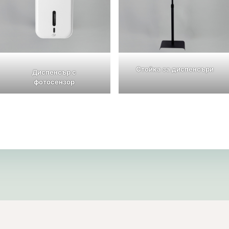
Стойка за диспенсъри
Диспенсър с
фотосензор