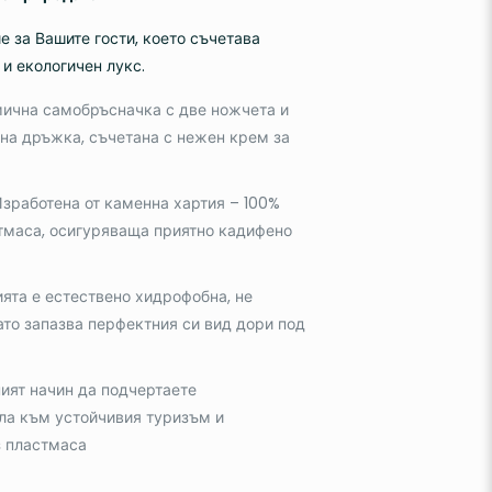
е за Вашите гости, което съчетава
и екологичен лукс.
ична самобръсначка с две ножчета и
на дръжка, съчетана с нежен крем за
зработена от каменна хартия – 100%
стмаса, осигуряваща приятно кадифено
ята е естествено хидрофобна, не
ато запазва перфектния си вид дори под
ят начин да подчертаете
ла към устойчивия туризъм и
з пластмаса