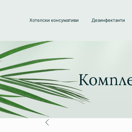
Хотелски консумативи
Дезинфектанти
Компле