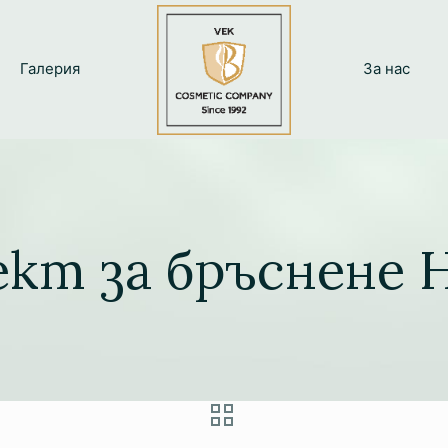
Галерия
За нас
кт за бръснене H