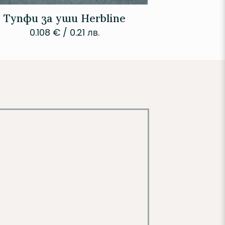
Тупфи за уши Herbline
0.108
€
/ 0.21 лв.