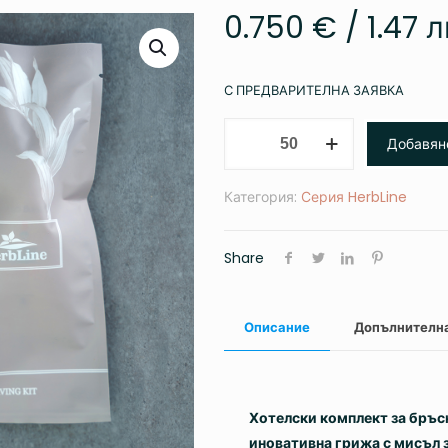
0.750
€
/ 1.47 л
С ПРЕДВАРИТЕЛНА ЗАЯВКА
количество
Добавян
за
Комплект
Категория:
Серия HerbLine
за
бръснене
Herbline
Share
Описание
Допълнителн
Хотелски комплект за бръс
иновативна грижа с мисъл 