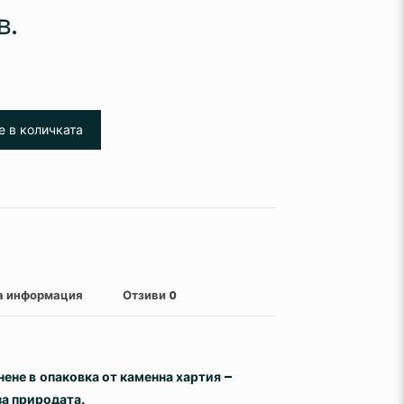
в.
е в количката
а информация
Отзиви
0
нене в
опаковка от каменна хартия –
за природата.