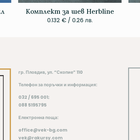
мл
Комплект за шев Herbline
0.132
€
/ 0.26 лв.
гр. Пловдив, ул. “Скопие” 110
Телефон
за поръчки и информация:
032 / 695 001;
088 5195795
Електронна поща:
office@vek-bg.com
vek@rakursy.com