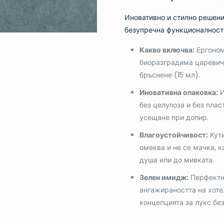
Иновативно и стилно решени
безупречна функционалност 
Какво включва:
Ергоном
биоразградима царевич
бръснене (15 мл).
Иновативна опаковка:
И
без целулоза и без пла
усещане при допир.
Влагоустойчивост:
Кути
омеква и не се мачка, к
душа или до мивката.
Зелен имидж:
Перфектни
ангажираността на хоте
концепцията за лукс бе