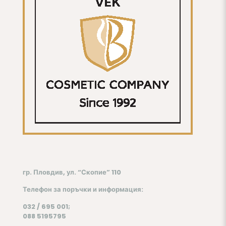
гр. Пловдив, ул. “Скопие” 110
Телефон
за поръчки и информация:
032 / 695 001;
088 5195795