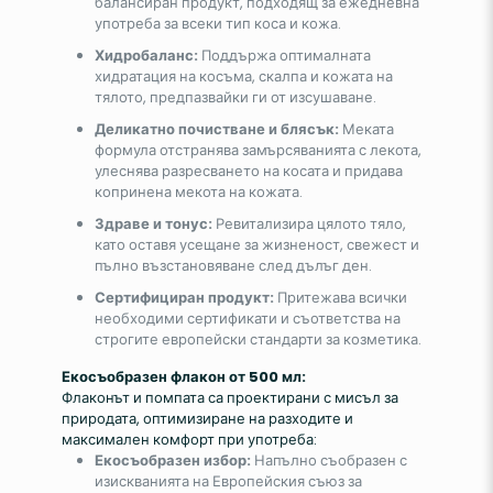
балансиран продукт, подходящ за ежедневна
употреба за всеки тип коса и кожа.
Хидробаланс:
Поддържа оптималната
хидратация на косъма, скалпа и кожата на
тялото, предпазвайки ги от изсушаване.
Деликатно почистване и блясък:
Меката
формула отстранява замърсяванията с лекота,
улеснява разресването на косата и придава
копринена мекота на кожата.
Здраве и тонус:
Ревитализира цялото тяло,
като оставя усещане за жизненост, свежест и
пълно възстановяване след дълъг ден.
Сертифициран продукт:
Притежава всички
необходими сертификати и съответства на
строгите европейски стандарти за козметика.
Екосъобразен флакон от 500 мл:
Флаконът и помпата са проектирани с мисъл за
природата, оптимизиране на разходите и
максимален комфорт при употреба:
Екосъобразен избор:
Напълно съобразен с
изискванията на Европейския съюз за