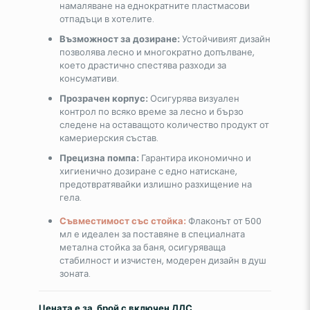
намаляване на еднократните пластмасови
отпадъци в хотелите.
Възможност за дозиране:
Устойчивият дизайн
позволява лесно и многократно допълване,
което драстично спестява разходи за
консумативи.
Прозрачен корпус:
Осигурява визуален
контрол по всяко време за лесно и бързо
следене на оставащото количество продукт от
камериерския състав.
Прецизна помпа:
Гарантира икономично и
хигиенично дозиране с едно натискане,
предотвратявайки излишно разхищение на
гела.
Съвместимост със стойка:
Флаконът от 500
мл е идеален за поставяне в специалната
метална стойка за баня, осигуряваща
стабилност и изчистен, модерен дизайн в душ
зоната.
Цената е за брой с включен ДДС