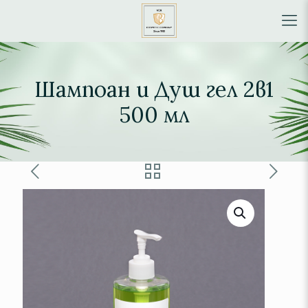
Шампоан и Душ гел 2в1
500 мл