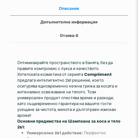
Описание
Допълнителна информация
Отзиви
0
Оптимизирайте пространството в банята, без да
правите компромис с лукса и качеството.
Хотелската козметика от серията
Compliment
предлага интелигентно 2в1 решение, което
осигурява едновременно нежна грижа за косата и
интензивно освежаване на тялото. Този
универсален продукт спестява време и разходи,
като същевременно гарантира на вашите гости
усещане за чистота, мекота и дълготраен изискан
аромат.
Основни предимства на Шампоана за коса и тяло
2в1:
Универсално 2в1 действие:
Перфектно