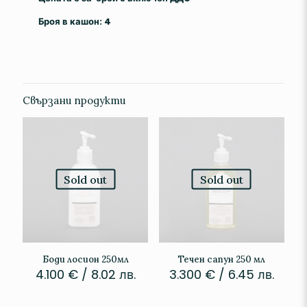
Броя в кашон: 4
Свързани продукти
Sold out
Sold out
Боди лосион 250мл
Течен сапун 250 мл
4.100
€
/ 8.02 лв.
3.300
€
/ 6.45 лв.