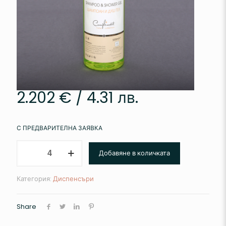
2.202
€
/ 4.31 лв.
С ПРЕДВАРИТЕЛНА ЗАЯВКА
количество
Добавяне в количката
за
Шампоан
и
Категория:
Диспенсъри
Душ
гел
2в1
Share
500
мл